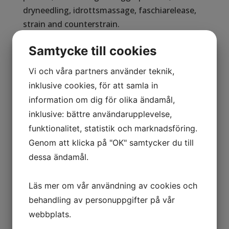
dryneedling, idrottsmassage, faschiarelease,
strain and counterstrain.
Samtycke till cookies
Du tränar
Vi och våra partners använder teknik,
Med dig hem får du övningar anpassade för
inklusive cookies, för att samla in
dina behov, som hjälper dig att må bättre. Vid
information om dig för olika ändamål,
besöket ingår även rådgivning om vad du själv
inklusive: bättre användarupplevelse,
kan göra ytterligare.
funktionalitet, statistik och marknadsföring.
Beroende på hur lång tid du har haft dina
Genom att klicka på "OK" samtycker du till
besvär påverkar det behandlingsseriens längd.
dessa ändamål.
I normalfallet räcker tre till fem behandlingar.
Läs mer om vår användning av cookies och
Ett sätt att förebygga smärta och obalanser i
behandling av personuppgifter på vår
leder och muskler kan vara att komma på
webbplats.
besök för en kiropraktisk genomgång av
kroppen innan smärta uppstår.