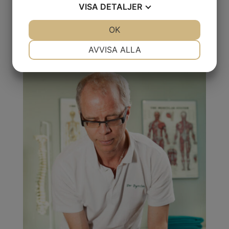
VISA
DETALJER
JA
NEJ
OK
JA
NEJ
BOKA TID
NÖDVÄNDIG
INSTÄLLNINGAR
AVVISA ALLA
JA
NEJ
JA
NEJ
MARKNADSFÖRING
STATISTIK